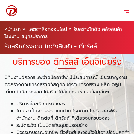
หน้าแรก
»
แคตตาล็อกออนไลน์
»
รับสร้างโกดัง คลังสินค้า
โรงงาน สมุทรปราการ
รับสร้างโรงงาน โกดังสินค้า - ดีทรัสส์
บริการของ ดีทรัสส์ เอ็นจิเนียริ่ง
มีทีมงานวิศวกรและช่างมืออาชีพ มีประสบการณ์ เชี่ยวชาญงาน
ก่อสร้างด้วยโครงสร้างวัสดุคอนกรีต-โครงสร้างเหล็ก-อลูมิ
เนียม-ไวนิล-กระจก ไม้จริง-ไม้สังเคราะห์ และวัสดุอื่นๆ
บริการก่อสร้างครบวงจร
ไม่ว่าจะเป็นงานออกแบบบ้าน โรงงาน โกดัง ออฟฟิศ
สำนักงาน ติดต่อที่ ดีทรัสส์ ที่เดียวจบครบวงจร
ระมัดระวัง เป็นมิตรกับชุมชนรอบข้าง
มีจรรยาบรรณวิชาชีพ ซื่อสัตย์และจริงใจไม่เอาเปรียบลูกค้า